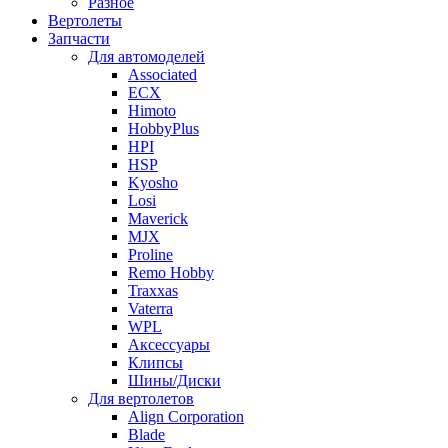
Разное
Вертолеты
Запчасти
Для автомоделей
Associated
ECX
Himoto
HobbyPlus
HPI
HSP
Kyosho
Losi
Maverick
MJX
Proline
Remo Hobby
Traxxas
Vaterra
WPL
Аксессуары
Клипсы
Шины/Диски
Для вертолетов
Align Corporation
Blade