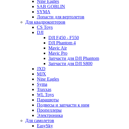
Nine Eagles
SAB GOBLIN
SYMA
Лопасти для вертолетов
Для квадрокоптеров
CS Toys
DJI
DJI F450 - F550
DJI Phantom 4
Mavic Air
Mavic Pro
Запчасти для DJI Phantom
Запчасти для DJI S800
JXD
MJX
Nine Eagles
Syma
Traxxas
WL Toys
Парашюты
Подвесы и запчасти к ним
Пропеллеры
Электроника
Для самолетов
EasySky