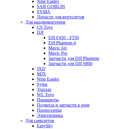
Nine Eagles
SAB GOBLIN
SYMA
Лопасти для вертолетов
Для квадрокоптеров
CS Toys
DJI
DJI F450 - F550
DJI Phantom 4
Mavic Air
Mavic Pro
Запчасти для DJI Phantom
Запчасти для DJI S800
JXD
MJX
Nine Eagles
Syma
Traxxas
WL Toys
Парашюты
Подвесы и запчасти к ним
Пропеллеры
Электроника
Для самолетов
EasySky