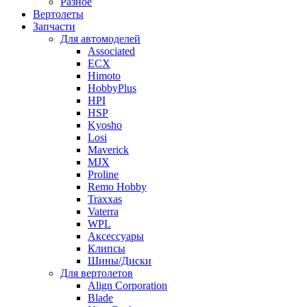
Разное
Вертолеты
Запчасти
Для автомоделей
Associated
ECX
Himoto
HobbyPlus
HPI
HSP
Kyosho
Losi
Maverick
MJX
Proline
Remo Hobby
Traxxas
Vaterra
WPL
Аксессуары
Клипсы
Шины/Диски
Для вертолетов
Align Corporation
Blade