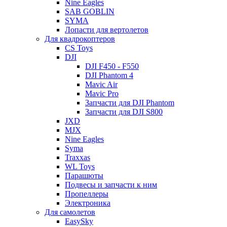
Nine Eagles
SAB GOBLIN
SYMA
Лопасти для вертолетов
Для квадрокоптеров
CS Toys
DJI
DJI F450 - F550
DJI Phantom 4
Mavic Air
Mavic Pro
Запчасти для DJI Phantom
Запчасти для DJI S800
JXD
MJX
Nine Eagles
Syma
Traxxas
WL Toys
Парашюты
Подвесы и запчасти к ним
Пропеллеры
Электроника
Для самолетов
EasySky