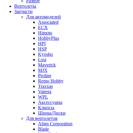
Разное
Вертолеты
Запчасти
Для автомоделей
Associated
ECX
Himoto
HobbyPlus
HPI
HSP
Kyosho
Losi
Maverick
MJX
Proline
Remo Hobby
Traxxas
Vaterra
WPL
Аксессуары
Клипсы
Шины/Диски
Для вертолетов
Align Corporation
Blade