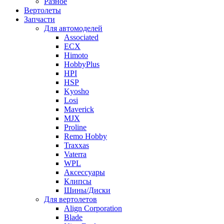
Разное
Вертолеты
Запчасти
Для автомоделей
Associated
ECX
Himoto
HobbyPlus
HPI
HSP
Kyosho
Losi
Maverick
MJX
Proline
Remo Hobby
Traxxas
Vaterra
WPL
Аксессуары
Клипсы
Шины/Диски
Для вертолетов
Align Corporation
Blade