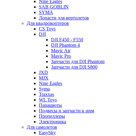
Nine Eagles
SAB GOBLIN
SYMA
Лопасти для вертолетов
Для квадрокоптеров
CS Toys
DJI
DJI F450 - F550
DJI Phantom 4
Mavic Air
Mavic Pro
Запчасти для DJI Phantom
Запчасти для DJI S800
JXD
MJX
Nine Eagles
Syma
Traxxas
WL Toys
Парашюты
Подвесы и запчасти к ним
Пропеллеры
Электроника
Для самолетов
EasySky