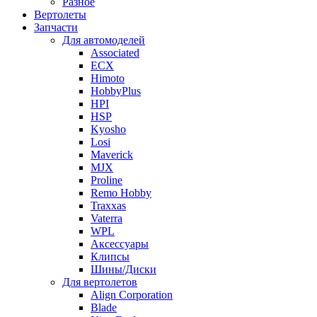
Разное
Вертолеты
Запчасти
Для автомоделей
Associated
ECX
Himoto
HobbyPlus
HPI
HSP
Kyosho
Losi
Maverick
MJX
Proline
Remo Hobby
Traxxas
Vaterra
WPL
Аксессуары
Клипсы
Шины/Диски
Для вертолетов
Align Corporation
Blade