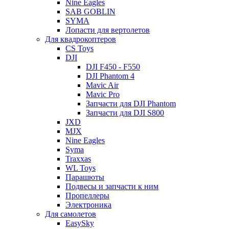
Nine Eagles
SAB GOBLIN
SYMA
Лопасти для вертолетов
Для квадрокоптеров
CS Toys
DJI
DJI F450 - F550
DJI Phantom 4
Mavic Air
Mavic Pro
Запчасти для DJI Phantom
Запчасти для DJI S800
JXD
MJX
Nine Eagles
Syma
Traxxas
WL Toys
Парашюты
Подвесы и запчасти к ним
Пропеллеры
Электроника
Для самолетов
EasySky