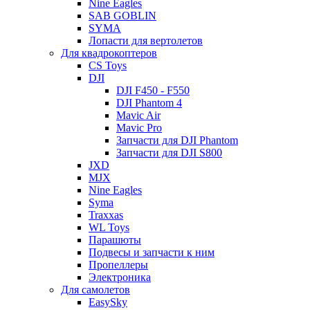
Nine Eagles
SAB GOBLIN
SYMA
Лопасти для вертолетов
Для квадрокоптеров
CS Toys
DJI
DJI F450 - F550
DJI Phantom 4
Mavic Air
Mavic Pro
Запчасти для DJI Phantom
Запчасти для DJI S800
JXD
MJX
Nine Eagles
Syma
Traxxas
WL Toys
Парашюты
Подвесы и запчасти к ним
Пропеллеры
Электроника
Для самолетов
EasySky