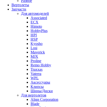
Разное
Вертолеты
Запчасти
Для автомоделей
Associated
ECX
Himoto
HobbyPlus
HPI
HSP
Kyosho
Losi
Maverick
MJX
Proline
Remo Hobby
Traxxas
Vaterra
WPL
Аксессуары
Клипсы
Шины/Диски
Для вертолетов
Align Corporation
Blade