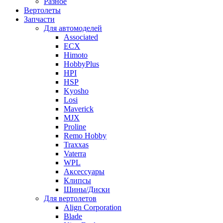
Разное
Вертолеты
Запчасти
Для автомоделей
Associated
ECX
Himoto
HobbyPlus
HPI
HSP
Kyosho
Losi
Maverick
MJX
Proline
Remo Hobby
Traxxas
Vaterra
WPL
Аксессуары
Клипсы
Шины/Диски
Для вертолетов
Align Corporation
Blade