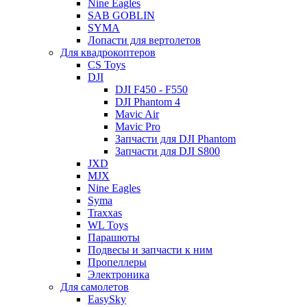
Nine Eagles
SAB GOBLIN
SYMA
Лопасти для вертолетов
Для квадрокоптеров
CS Toys
DJI
DJI F450 - F550
DJI Phantom 4
Mavic Air
Mavic Pro
Запчасти для DJI Phantom
Запчасти для DJI S800
JXD
MJX
Nine Eagles
Syma
Traxxas
WL Toys
Парашюты
Подвесы и запчасти к ним
Пропеллеры
Электроника
Для самолетов
EasySky