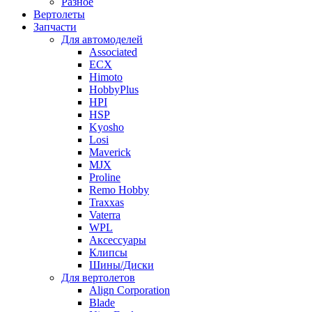
Разное
Вертолеты
Запчасти
Для автомоделей
Associated
ECX
Himoto
HobbyPlus
HPI
HSP
Kyosho
Losi
Maverick
MJX
Proline
Remo Hobby
Traxxas
Vaterra
WPL
Аксессуары
Клипсы
Шины/Диски
Для вертолетов
Align Corporation
Blade