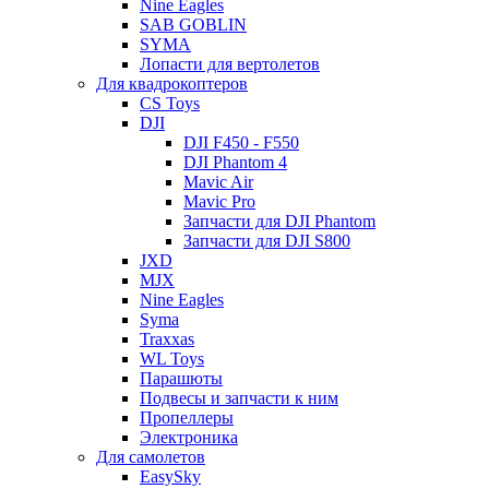
Nine Eagles
SAB GOBLIN
SYMA
Лопасти для вертолетов
Для квадрокоптеров
CS Toys
DJI
DJI F450 - F550
DJI Phantom 4
Mavic Air
Mavic Pro
Запчасти для DJI Phantom
Запчасти для DJI S800
JXD
MJX
Nine Eagles
Syma
Traxxas
WL Toys
Парашюты
Подвесы и запчасти к ним
Пропеллеры
Электроника
Для самолетов
EasySky