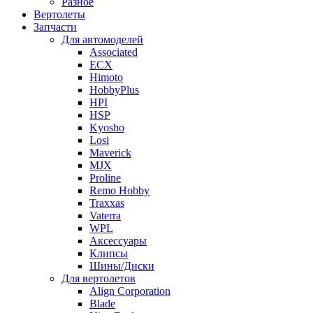
Разное
Вертолеты
Запчасти
Для автомоделей
Associated
ECX
Himoto
HobbyPlus
HPI
HSP
Kyosho
Losi
Maverick
MJX
Proline
Remo Hobby
Traxxas
Vaterra
WPL
Аксессуары
Клипсы
Шины/Диски
Для вертолетов
Align Corporation
Blade