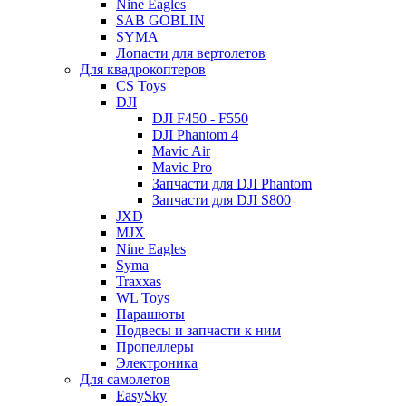
Nine Eagles
SAB GOBLIN
SYMA
Лопасти для вертолетов
Для квадрокоптеров
CS Toys
DJI
DJI F450 - F550
DJI Phantom 4
Mavic Air
Mavic Pro
Запчасти для DJI Phantom
Запчасти для DJI S800
JXD
MJX
Nine Eagles
Syma
Traxxas
WL Toys
Парашюты
Подвесы и запчасти к ним
Пропеллеры
Электроника
Для самолетов
EasySky