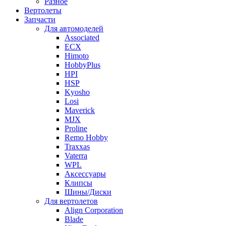
Разное
Вертолеты
Запчасти
Для автомоделей
Associated
ECX
Himoto
HobbyPlus
HPI
HSP
Kyosho
Losi
Maverick
MJX
Proline
Remo Hobby
Traxxas
Vaterra
WPL
Аксессуары
Клипсы
Шины/Диски
Для вертолетов
Align Corporation
Blade