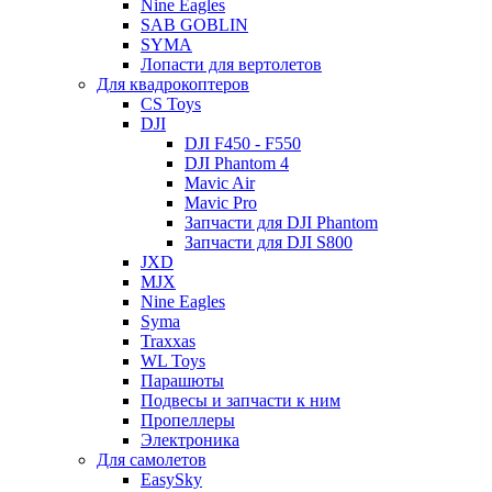
Nine Eagles
SAB GOBLIN
SYMA
Лопасти для вертолетов
Для квадрокоптеров
CS Toys
DJI
DJI F450 - F550
DJI Phantom 4
Mavic Air
Mavic Pro
Запчасти для DJI Phantom
Запчасти для DJI S800
JXD
MJX
Nine Eagles
Syma
Traxxas
WL Toys
Парашюты
Подвесы и запчасти к ним
Пропеллеры
Электроника
Для самолетов
EasySky