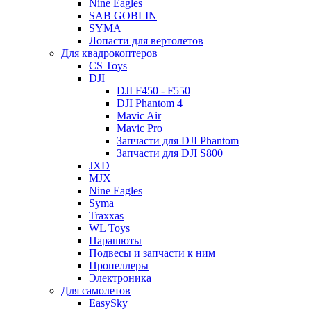
Nine Eagles
SAB GOBLIN
SYMA
Лопасти для вертолетов
Для квадрокоптеров
CS Toys
DJI
DJI F450 - F550
DJI Phantom 4
Mavic Air
Mavic Pro
Запчасти для DJI Phantom
Запчасти для DJI S800
JXD
MJX
Nine Eagles
Syma
Traxxas
WL Toys
Парашюты
Подвесы и запчасти к ним
Пропеллеры
Электроника
Для самолетов
EasySky