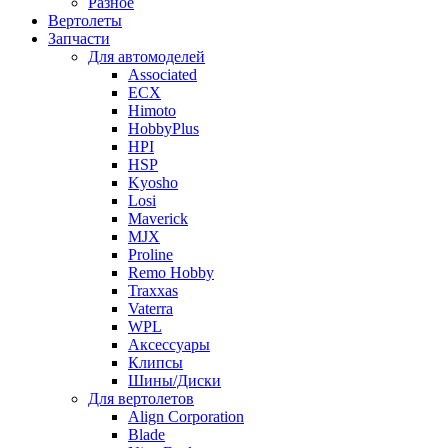
Разное
Вертолеты
Запчасти
Для автомоделей
Associated
ECX
Himoto
HobbyPlus
HPI
HSP
Kyosho
Losi
Maverick
MJX
Proline
Remo Hobby
Traxxas
Vaterra
WPL
Аксессуары
Клипсы
Шины/Диски
Для вертолетов
Align Corporation
Blade