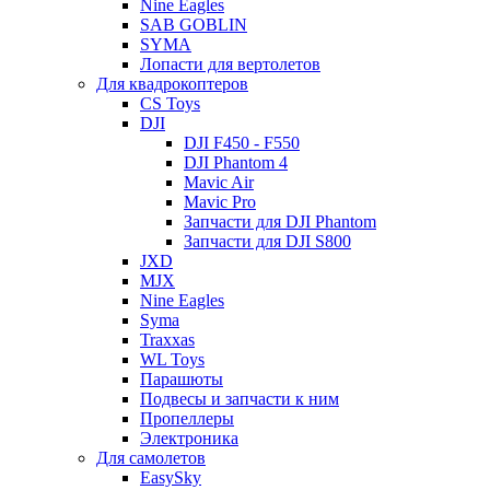
Nine Eagles
SAB GOBLIN
SYMA
Лопасти для вертолетов
Для квадрокоптеров
CS Toys
DJI
DJI F450 - F550
DJI Phantom 4
Mavic Air
Mavic Pro
Запчасти для DJI Phantom
Запчасти для DJI S800
JXD
MJX
Nine Eagles
Syma
Traxxas
WL Toys
Парашюты
Подвесы и запчасти к ним
Пропеллеры
Электроника
Для самолетов
EasySky