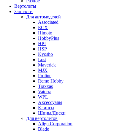
Разное
Вертолеты
Запчасти
Для автомоделей
Associated
ECX
Himoto
HobbyPlus
HPI
HSP
Kyosho
Losi
Maverick
MJX
Proline
Remo Hobby
Traxxas
Vaterra
WPL
Аксессуары
Клипсы
Шины/Диски
Для вертолетов
Align Corporation
Blade