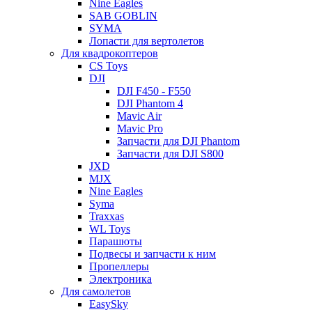
Nine Eagles
SAB GOBLIN
SYMA
Лопасти для вертолетов
Для квадрокоптеров
CS Toys
DJI
DJI F450 - F550
DJI Phantom 4
Mavic Air
Mavic Pro
Запчасти для DJI Phantom
Запчасти для DJI S800
JXD
MJX
Nine Eagles
Syma
Traxxas
WL Toys
Парашюты
Подвесы и запчасти к ним
Пропеллеры
Электроника
Для самолетов
EasySky