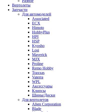
Разное
Вертолеты
Запчасти
Для автомоделей
Associated
ECX
Himoto
HobbyPlus
HPI
HSP
Kyosho
Losi
Maverick
MJX
Proline
Remo Hobby
Traxxas
Vaterra
WPL
Аксессуары
Клипсы
Шины/Диски
Для вертолетов
Align Corporation
Blade