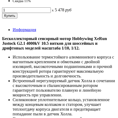
Скидка 11%
5 478
руб
x
Информация
Бесколлекторный сенсорный мотор Hobbywing XeRun
Justock G2.1 4000kV 10.5 витков для шоссейных и
дрифтовых моделей масштаба 1/10, 1/12.
Использование термостойкого алюминиевого корпуса с
магнитным креплением и обмотками с двойной
изоляцией, высокоточными подшипниками и прочной
конструкцией ротора гарантируют максимальную
производительность и долговечность.
Встроенный нерегулируемый датчик Холла в сочетании
с высокоточным и сбалансированным ротором
гарантирует пользователю плавную и линейную
мощность при управлении.
Силиконовое уплотнительное кольцо, установленное
между концевым колпаком и статором, улучшает
теплоотдачу корпуса двигателя и предотвращает
попадание пыли в датчик Холла.