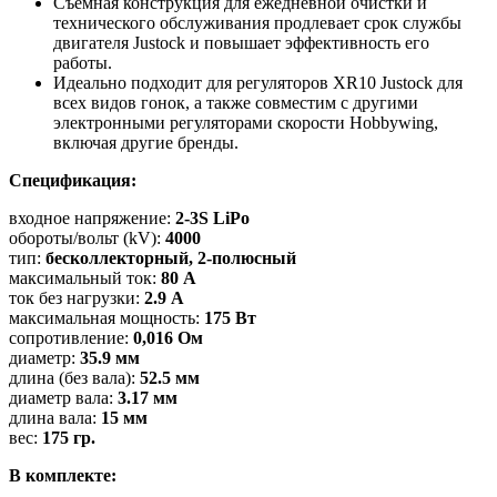
Съемная конструкция для ежедневной очистки и
технического обслуживания продлевает срок службы
двигателя Justock и повышает эффективность его
работы.
Идеально подходит для регуляторов XR10 Justock для
всех видов гонок, а также совместим с другими
электронными регуляторами скорости Hobbywing,
включая другие бренды.
Спецификация:
входное напряжение:
2-3S LiPo
обороты/вольт (kV):
4000
тип:
бесколлекторный, 2-полюсный
максимальный ток:
80 А
ток без нагрузки:
2.9 А
максимальная мощность:
175 Вт
сопротивление:
0,016 Ом
диаметр:
35.9 мм
длина (без вала):
52.5 мм
диаметр вала:
3.17 мм
длина вала:
15 мм
вес:
175 гр.
В комплекте: