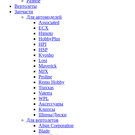
Разное
Вертолеты
Запчасти
Для автомоделей
Associated
ECX
Himoto
HobbyPlus
HPI
HSP
Kyosho
Losi
Maverick
MJX
Proline
Remo Hobby
Traxxas
Vaterra
WPL
Аксессуары
Клипсы
Шины/Диски
Для вертолетов
Align Corporation
Blade