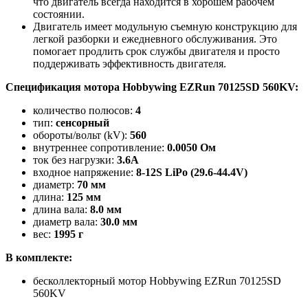
что двигатель всегда находится в хорошем рабочем
состоянии.
Двигатель имеет модульную съемную конструкцию для
легкой разборки и ежедневного обслуживания. Это
помогает продлить срок службы двигателя и просто
поддерживать эффективность двигателя.
Спецификация мотора Hobbywing EZRun 70125SD 560KV:
количество полюсов:
4
тип:
сенсорный
обороты/вольт (kV):
560
внутреннее сопротивление:
0.0050 Ом
ток без нагрузки:
3.6A
входное напряжение:
8-12S LiPo (29.6-44.4V)
диаметр:
70 мм
длина:
125 мм
длина вала:
8.0 мм
диаметр вала:
30.0 мм
вес:
1995 г
В комплекте:
бесколлекторный мотор Hobbywing EZRun 70125SD
560KV