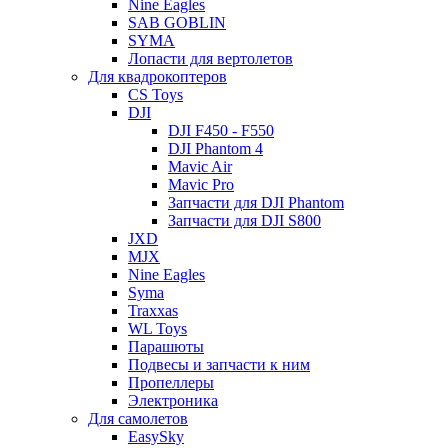
Nine Eagles
SAB GOBLIN
SYMA
Лопасти для вертолетов
Для квадрокоптеров
CS Toys
DJI
DJI F450 - F550
DJI Phantom 4
Mavic Air
Mavic Pro
Запчасти для DJI Phantom
Запчасти для DJI S800
JXD
MJX
Nine Eagles
Syma
Traxxas
WL Toys
Парашюты
Подвесы и запчасти к ним
Пропеллеры
Электроника
Для самолетов
EasySky