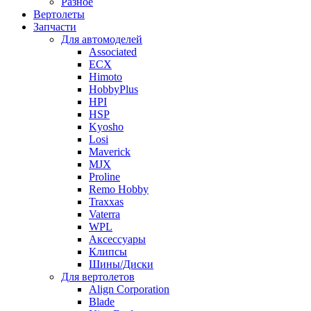
Разное
Вертолеты
Запчасти
Для автомоделей
Associated
ECX
Himoto
HobbyPlus
HPI
HSP
Kyosho
Losi
Maverick
MJX
Proline
Remo Hobby
Traxxas
Vaterra
WPL
Аксессуары
Клипсы
Шины/Диски
Для вертолетов
Align Corporation
Blade