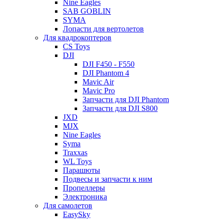
Nine Eagles
SAB GOBLIN
SYMA
Лопасти для вертолетов
Для квадрокоптеров
CS Toys
DJI
DJI F450 - F550
DJI Phantom 4
Mavic Air
Mavic Pro
Запчасти для DJI Phantom
Запчасти для DJI S800
JXD
MJX
Nine Eagles
Syma
Traxxas
WL Toys
Парашюты
Подвесы и запчасти к ним
Пропеллеры
Электроника
Для самолетов
EasySky