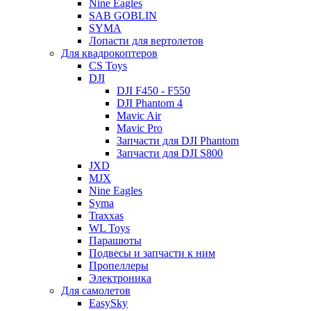
Nine Eagles
SAB GOBLIN
SYMA
Лопасти для вертолетов
Для квадрокоптеров
CS Toys
DJI
DJI F450 - F550
DJI Phantom 4
Mavic Air
Mavic Pro
Запчасти для DJI Phantom
Запчасти для DJI S800
JXD
MJX
Nine Eagles
Syma
Traxxas
WL Toys
Парашюты
Подвесы и запчасти к ним
Пропеллеры
Электроника
Для самолетов
EasySky