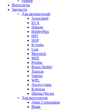
Разное
Вертолеты
Запчасти
Для автомоделей
Associated
ECX
Himoto
HobbyPlus
HPI
HSP
Kyosho
Losi
Maverick
MJX
Proline
Remo Hobby
Traxxas
Vaterra
WPL
Аксессуары
Клипсы
Шины/Диски
Для вертолетов
Align Corporation
Blade