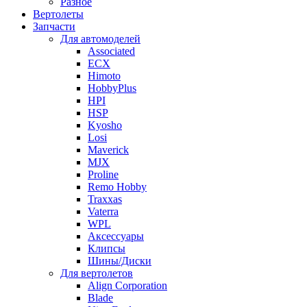
Разное
Вертолеты
Запчасти
Для автомоделей
Associated
ECX
Himoto
HobbyPlus
HPI
HSP
Kyosho
Losi
Maverick
MJX
Proline
Remo Hobby
Traxxas
Vaterra
WPL
Аксессуары
Клипсы
Шины/Диски
Для вертолетов
Align Corporation
Blade