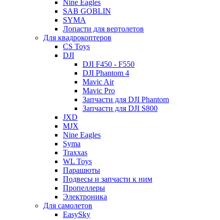
Nine Eagles
SAB GOBLIN
SYMA
Лопасти для вертолетов
Для квадрокоптеров
CS Toys
DJI
DJI F450 - F550
DJI Phantom 4
Mavic Air
Mavic Pro
Запчасти для DJI Phantom
Запчасти для DJI S800
JXD
MJX
Nine Eagles
Syma
Traxxas
WL Toys
Парашюты
Подвесы и запчасти к ним
Пропеллеры
Электроника
Для самолетов
EasySky