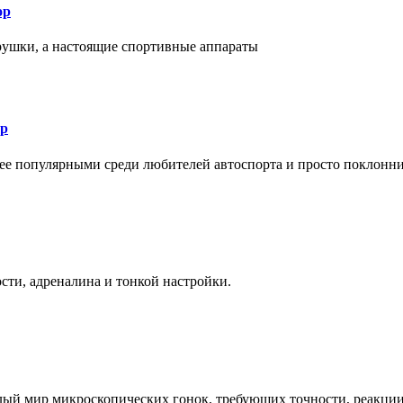
ор
рушки, а настоящие спортивные аппараты
ор
лее популярными среди любителей автоспорта и просто поклонн
ти, адреналина и тонкой настройки.
елый мир микроскопических гонок, требующих точности, реакци