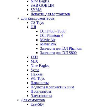
Nine Eagles
SAB GOBLIN
SYMA
Лопасти для вертолетов
Для квадрокоптеров
CS Toys
DJI
DJI F450 - F550
DJI Phantom 4
Mavic Air
Mavic Pro
Запчасти для DJI Phantom
Запчасти для DJI S800
JXD
MJX
Nine Eagles
Syma
Traxxas
WL Toys
Парашюты
Подвесы и запчасти к ним
Пропеллеры
Электроника
Для самолетов
EasySky