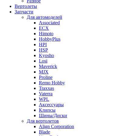
Разное
Вертолеты
Запчасти
Для автомоделей
Associated
ECX
Himoto
HobbyPlus
HPI
HSP
Kyosho
Losi
Maverick
MJX
Proline
Remo Hobby
Traxxas
Vaterra
WPL
Аксессуары
Клипсы
Шины/Диски
Для вертолетов
Align Corporation
Blade