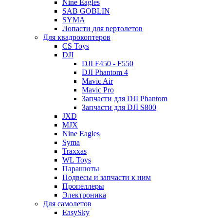
Nine Eagles
SAB GOBLIN
SYMA
Лопасти для вертолетов
Для квадрокоптеров
CS Toys
DJI
DJI F450 - F550
DJI Phantom 4
Mavic Air
Mavic Pro
Запчасти для DJI Phantom
Запчасти для DJI S800
JXD
MJX
Nine Eagles
Syma
Traxxas
WL Toys
Парашюты
Подвесы и запчасти к ним
Пропеллеры
Электроника
Для самолетов
EasySky