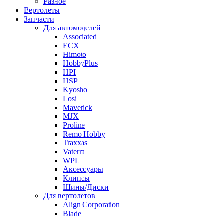
Разное
Вертолеты
Запчасти
Для автомоделей
Associated
ECX
Himoto
HobbyPlus
HPI
HSP
Kyosho
Losi
Maverick
MJX
Proline
Remo Hobby
Traxxas
Vaterra
WPL
Аксессуары
Клипсы
Шины/Диски
Для вертолетов
Align Corporation
Blade