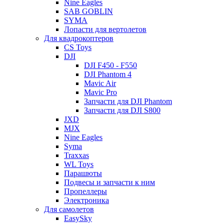
Nine Eagles
SAB GOBLIN
SYMA
Лопасти для вертолетов
Для квадрокоптеров
CS Toys
DJI
DJI F450 - F550
DJI Phantom 4
Mavic Air
Mavic Pro
Запчасти для DJI Phantom
Запчасти для DJI S800
JXD
MJX
Nine Eagles
Syma
Traxxas
WL Toys
Парашюты
Подвесы и запчасти к ним
Пропеллеры
Электроника
Для самолетов
EasySky