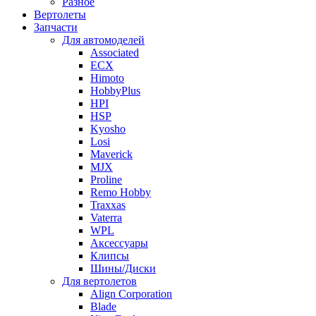
Разное
Вертолеты
Запчасти
Для автомоделей
Associated
ECX
Himoto
HobbyPlus
HPI
HSP
Kyosho
Losi
Maverick
MJX
Proline
Remo Hobby
Traxxas
Vaterra
WPL
Аксессуары
Клипсы
Шины/Диски
Для вертолетов
Align Corporation
Blade