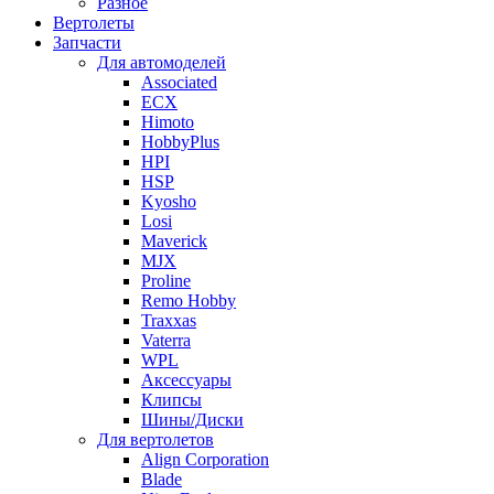
Разное
Вертолеты
Запчасти
Для автомоделей
Associated
ECX
Himoto
HobbyPlus
HPI
HSP
Kyosho
Losi
Maverick
MJX
Proline
Remo Hobby
Traxxas
Vaterra
WPL
Аксессуары
Клипсы
Шины/Диски
Для вертолетов
Align Corporation
Blade