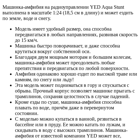
Машинка-амфибия на радиоуправлении YED Aqua Stunt
выполнена в масштабе 1:24 (18,5 см в длину) и может ездить
по земле, воде и снегу.
Модель имеет удобный размер, она способна
передвигаться в любых направлениях, развивая скорость
до 15 км/ч.
Машинка быстро поворачивает, и даже способна
крутиться вокруг собственной оси.
Благодаря двум мощным моторам и большим колесам,
машинка-амфибия может преодолевать любые
препятствия и передвигаться по любой поверхности.
Амфибия одинаково хорошо ездит по высокой траве или
камням, по снегу или льду!
Эта модель может подниматься в гору и спускаться с
обрыва. Прочный корпус позволяет машинке прыгать с
трамплинов, сохраняя целостность в случае падений.
Кроме езды по суше, машинка-амфибия способна
плавать по воде, причём даже в перевернутом
состоянии.
С моделью можно купаться в ванной, резвиться в
бассейне или в пруду. Ее можно катать по лужам, и
скидывать в воду с высоких трамплинов. Машинка-
амфибия от известной компании YED может все,