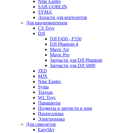
Nine Eagles
SAB GOBLIN
SYMA
Лопасти для вертолетов
Для квадрокоптеров
CS Toys
DJI
DJI F450 - F550
DJI Phantom 4
Mavic Air
Mavic Pro
Запчасти для DJI Phantom
Запчасти для DJI S800
JXD
MJX
Nine Eagles
Syma
Traxxas
WL Toys
Парашюты
Подвесы и запчасти к ним
Пропеллеры
Электроника
Для самолетов
EasySky