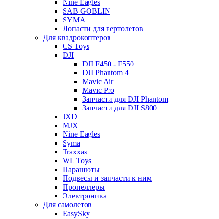
Nine Eagles
SAB GOBLIN
SYMA
Лопасти для вертолетов
Для квадрокоптеров
CS Toys
DJI
DJI F450 - F550
DJI Phantom 4
Mavic Air
Mavic Pro
Запчасти для DJI Phantom
Запчасти для DJI S800
JXD
MJX
Nine Eagles
Syma
Traxxas
WL Toys
Парашюты
Подвесы и запчасти к ним
Пропеллеры
Электроника
Для самолетов
EasySky