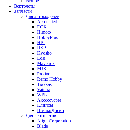
Разное
Вертолеты
Запчасти
Для автомоделей
Associated
ECX
Himoto
HobbyPlus
HPI
HSP
Kyosho
Losi
Maverick
MJX
Proline
Remo Hobby
Traxxas
Vaterra
WPL
Аксессуары
Клипсы
Шины/Диски
Для вертолетов
Align Corporation
Blade