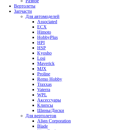
Разное
Вертолеты
Запчасти
Для автомоделей
Associated
ECX
Himoto
HobbyPlus
HPI
HSP
Kyosho
Losi
Maverick
MJX
Proline
Remo Hobby
Traxxas
Vaterra
WPL
Аксессуары
Клипсы
Шины/Диски
Для вертолетов
Align Corporation
Blade