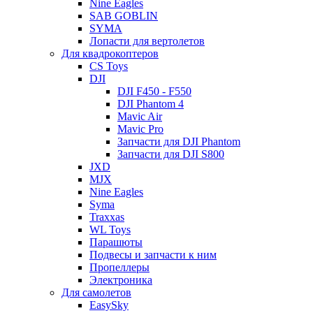
Nine Eagles
SAB GOBLIN
SYMA
Лопасти для вертолетов
Для квадрокоптеров
CS Toys
DJI
DJI F450 - F550
DJI Phantom 4
Mavic Air
Mavic Pro
Запчасти для DJI Phantom
Запчасти для DJI S800
JXD
MJX
Nine Eagles
Syma
Traxxas
WL Toys
Парашюты
Подвесы и запчасти к ним
Пропеллеры
Электроника
Для самолетов
EasySky