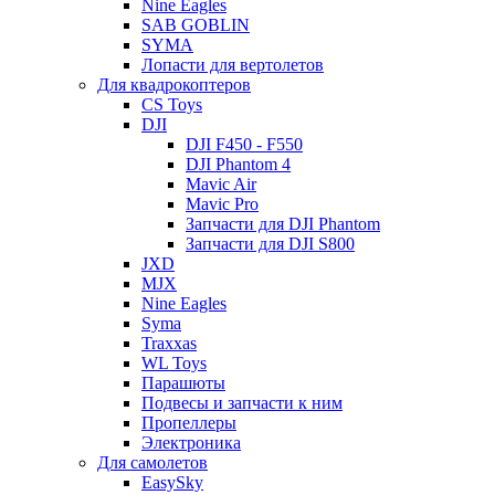
Nine Eagles
SAB GOBLIN
SYMA
Лопасти для вертолетов
Для квадрокоптеров
CS Toys
DJI
DJI F450 - F550
DJI Phantom 4
Mavic Air
Mavic Pro
Запчасти для DJI Phantom
Запчасти для DJI S800
JXD
MJX
Nine Eagles
Syma
Traxxas
WL Toys
Парашюты
Подвесы и запчасти к ним
Пропеллеры
Электроника
Для самолетов
EasySky