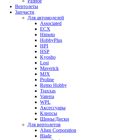
Разное
Вертолеты
Запчасти
Для автомоделей
Associated
ECX
Himoto
HobbyPlus
HPI
HSP
Kyosho
Losi
Maverick
MJX
Proline
Remo Hobby
Traxxas
Vaterra
WPL
Аксессуары
Клипсы
Шины/Диски
Для вертолетов
Align Corporation
Blade