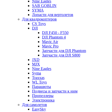
Nine Eagles
SAB GOBLIN
SYMA
Лопасти для вертолетов
Для квадрокоптеров
CS Toys
DJI
DJI F450 - F550
DJI Phantom 4
Mavic Air
Mavic Pro
Запчасти для DJI Phantom
Запчасти для DJI S800
JXD
MJX
Nine Eagles
Syma
Traxxas
WL Toys
Парашюты
Подвесы и запчасти к ним
Пропеллеры
Электроника
Для самолетов
EasySky