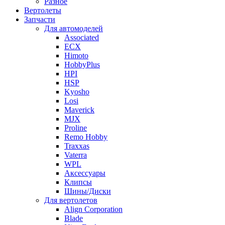
Разное
Вертолеты
Запчасти
Для автомоделей
Associated
ECX
Himoto
HobbyPlus
HPI
HSP
Kyosho
Losi
Maverick
MJX
Proline
Remo Hobby
Traxxas
Vaterra
WPL
Аксессуары
Клипсы
Шины/Диски
Для вертолетов
Align Corporation
Blade