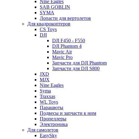
Nine Eagles
SAB GOBLIN
SYMA
Лопасти для вертолетов
Для квадрокоптеров
CS Toys
DJI
DJI F450 - F550
DJI Phantom 4
Mavic Air
Mavic Pro
Запчасти для DJI Phantom
Запчасти для DJI S800
JXD
MJX
Nine Eagles
Syma
Traxxas
WL Toys
Парашюты
Подвесы и запчасти к ним
Пропеллеры
Электроника
Для самолетов
EasySky