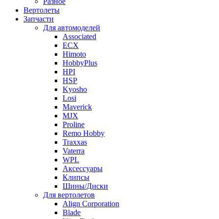
Разное
Вертолеты
Запчасти
Для автомоделей
Associated
ECX
Himoto
HobbyPlus
HPI
HSP
Kyosho
Losi
Maverick
MJX
Proline
Remo Hobby
Traxxas
Vaterra
WPL
Аксессуары
Клипсы
Шины/Диски
Для вертолетов
Align Corporation
Blade