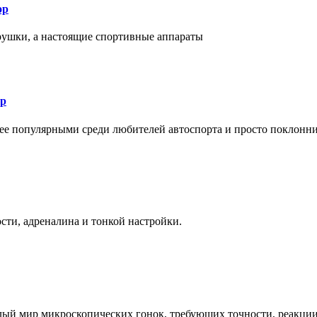
ор
рушки, а настоящие спортивные аппараты
ор
лее популярными среди любителей автоспорта и просто поклонн
ти, адреналина и тонкой настройки.
елый мир микроскопических гонок, требующих точности, реакци