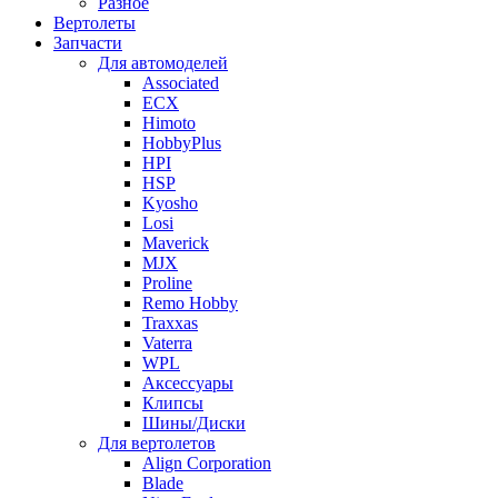
Разное
Вертолеты
Запчасти
Для автомоделей
Associated
ECX
Himoto
HobbyPlus
HPI
HSP
Kyosho
Losi
Maverick
MJX
Proline
Remo Hobby
Traxxas
Vaterra
WPL
Аксессуары
Клипсы
Шины/Диски
Для вертолетов
Align Corporation
Blade