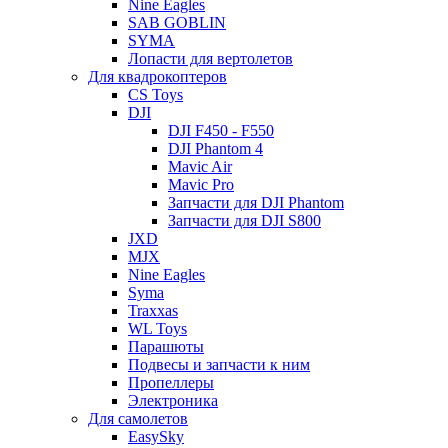
Nine Eagles
SAB GOBLIN
SYMA
Лопасти для вертолетов
Для квадрокоптеров
CS Toys
DJI
DJI F450 - F550
DJI Phantom 4
Mavic Air
Mavic Pro
Запчасти для DJI Phantom
Запчасти для DJI S800
JXD
MJX
Nine Eagles
Syma
Traxxas
WL Toys
Парашюты
Подвесы и запчасти к ним
Пропеллеры
Электроника
Для самолетов
EasySky