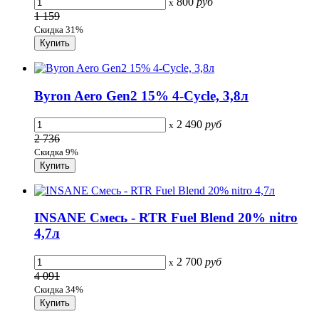
800
руб
x
1 159
Скидка 31%
Byron Aero Gen2 15% 4-Сycle, 3,8л
2 490
руб
x
2 736
Скидка 9%
INSANE Смесь - RTR Fuel Blend 20% nitro
4,7л
2 700
руб
x
4 091
Скидка 34%