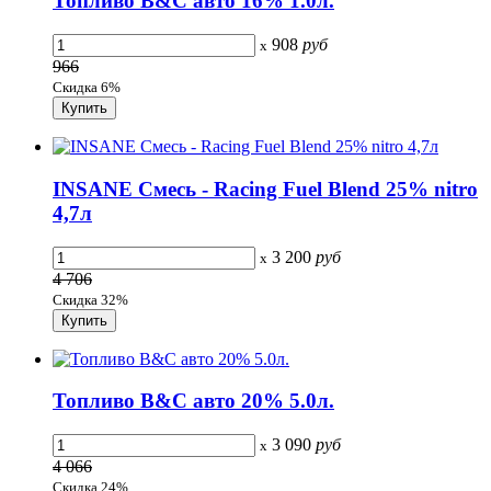
Топливо B&C авто 16% 1.0л.
908
руб
x
966
Скидка 6%
INSANE Смесь - Racing Fuel Blend 25% nitro
4,7л
3 200
руб
x
4 706
Скидка 32%
Топливо B&C авто 20% 5.0л.
3 090
руб
x
4 066
Скидка 24%