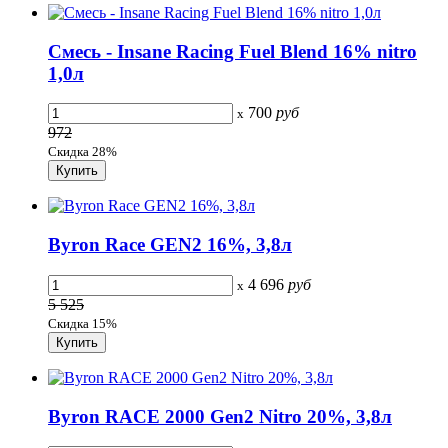
Смесь - Insane Racing Fuel Blend 16% nitro
1,0л
700
руб
x
972
Скидка 28%
Byron Race GEN2 16%, 3,8л
4 696
руб
x
5 525
Скидка 15%
Byron RACE 2000 Gen2 Nitro 20%, 3,8л