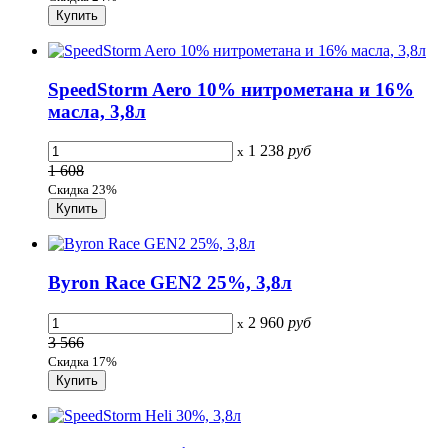
SpeedStorm Aero 10% нитрометана и 16%
масла, 3,8л
1 238
руб
x
1 608
Скидка 23%
Byron Race GEN2 25%, 3,8л
2 960
руб
x
3 566
Скидка 17%