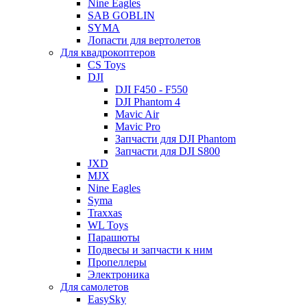
Nine Eagles
SAB GOBLIN
SYMA
Лопасти для вертолетов
Для квадрокоптеров
CS Toys
DJI
DJI F450 - F550
DJI Phantom 4
Mavic Air
Mavic Pro
Запчасти для DJI Phantom
Запчасти для DJI S800
JXD
MJX
Nine Eagles
Syma
Traxxas
WL Toys
Парашюты
Подвесы и запчасти к ним
Пропеллеры
Электроника
Для самолетов
EasySky