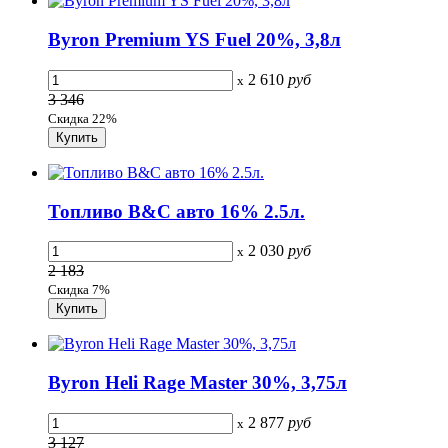
Byron Premium YS Fuel 20%, 3,8л
2 610
руб
x
3 346
Скидка 22%
Топливо B&C авто 16% 2.5л.
2 030
руб
x
2 183
Скидка 7%
Byron Heli Rage Master 30%, 3,75л
2 877
руб
x
3 127