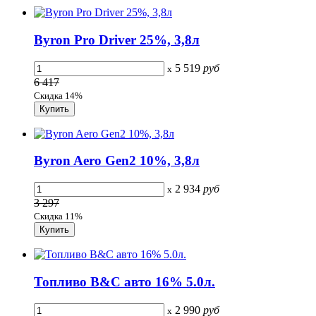
Byron Pro Driver 25%, 3,8л
5 519
руб
x
6 417
Скидка 14%
Byron Aero Gen2 10%, 3,8л
2 934
руб
x
3 297
Скидка 11%
Топливо B&C авто 16% 5.0л.
2 990
руб
x