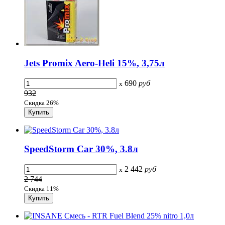
Jets Promix Aero-Heli 15%, 3,75л
690
руб
x
932
Скидка 26%
SpeedStorm Car 30%, 3.8л
2 442
руб
x
2 744
Скидка 11%