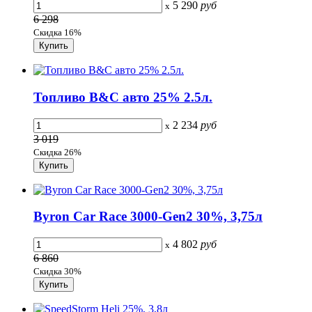
5 290
руб
x
6 298
Скидка 16%
Топливо B&C авто 25% 2.5л.
2 234
руб
x
3 019
Скидка 26%
Byron Car Race 3000-Gen2 30%, 3,75л
4 802
руб
x
6 860
Скидка 30%