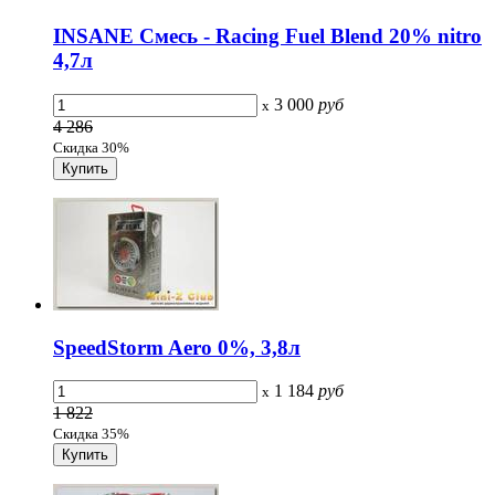
INSANE Смесь - Racing Fuel Blend 20% nitro
4,7л
3 000
руб
x
4 286
Скидка 30%
SpeedStorm Aero 0%, 3,8л
1 184
руб
x
1 822
Скидка 35%