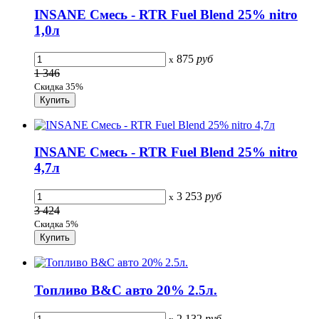
INSANE Смесь - RTR Fuel Blend 25% nitro
1,0л
875
руб
x
1 346
Скидка 35%
INSANE Смесь - RTR Fuel Blend 25% nitro
4,7л
3 253
руб
x
3 424
Скидка 5%
Топливо B&C авто 20% 2.5л.
2 132
руб