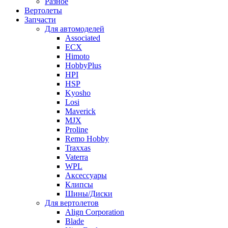
Разное
Вертолеты
Запчасти
Для автомоделей
Associated
ECX
Himoto
HobbyPlus
HPI
HSP
Kyosho
Losi
Maverick
MJX
Proline
Remo Hobby
Traxxas
Vaterra
WPL
Аксессуары
Клипсы
Шины/Диски
Для вертолетов
Align Corporation
Blade