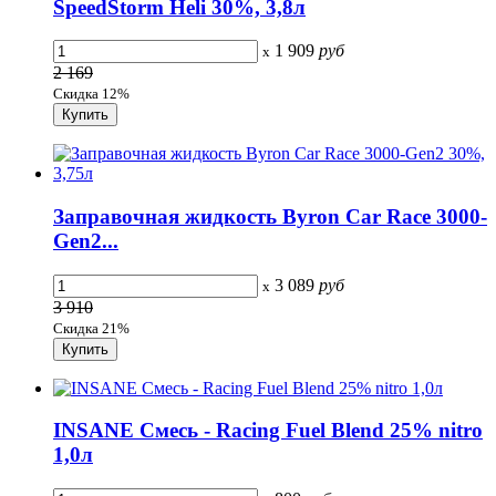
SpeedStorm Heli 30%, 3,8л
1 909
руб
x
2 169
Скидка 12%
Заправочная жидкость Byron Car Race 3000-
Gen2...
3 089
руб
x
3 910
Скидка 21%
INSANE Смесь - Racing Fuel Blend 25% nitro
1,0л