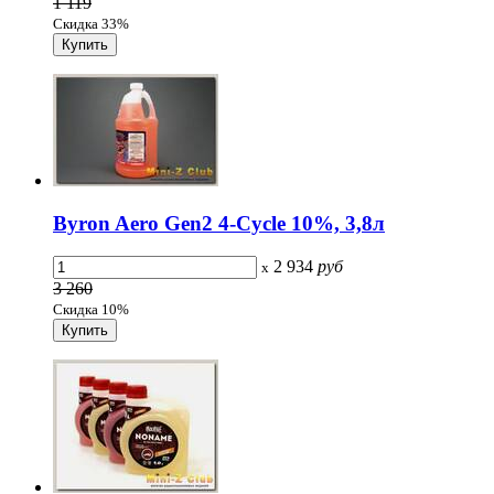
1 119
Скидка 33%
Byron Aero Gen2 4-Сycle 10%, 3,8л
2 934
руб
x
3 260
Скидка 10%