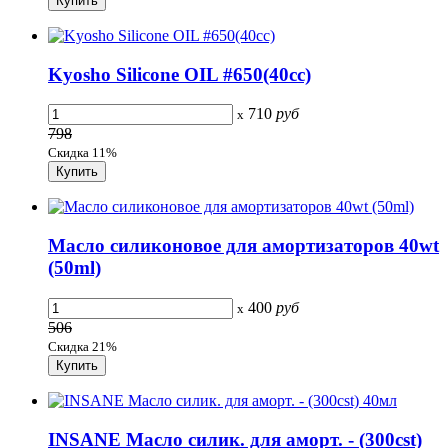
Kyosho Silicone OIL #650(40cc)
710
руб
x
798
Скидка 11%
Масло силиконовое для амортизаторов 40wt
(50ml)
400
руб
x
506
Скидка 21%
INSANE Масло силик. для аморт. - (300cst)