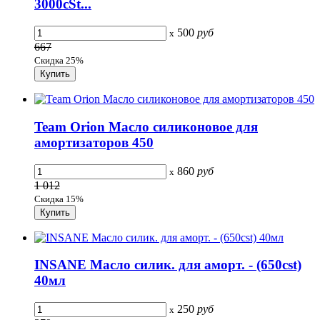
3000cSt...
500
руб
x
667
Скидка 25%
Team Orion Масло силиконовое для
амортизаторов 450
860
руб
x
1 012
Скидка 15%
INSANE Масло силик. для аморт. - (650cst)
40мл
250
руб
x