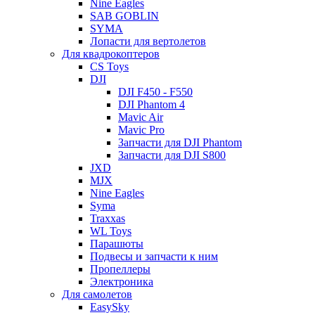
Nine Eagles
SAB GOBLIN
SYMA
Лопасти для вертолетов
Для квадрокоптеров
CS Toys
DJI
DJI F450 - F550
DJI Phantom 4
Mavic Air
Mavic Pro
Запчасти для DJI Phantom
Запчасти для DJI S800
JXD
MJX
Nine Eagles
Syma
Traxxas
WL Toys
Парашюты
Подвесы и запчасти к ним
Пропеллеры
Электроника
Для самолетов
EasySky