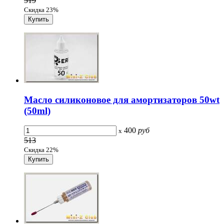
519
Скидка 23%
Масло силиконовое для амортизаторов 50wt
(50ml)
400
руб
x
513
Скидка 22%