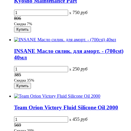
Kyosho Maintenance Part
750
руб
x
806
Скидка 7%
INSANE Масло силик. для аморт. - (700cst)
40мл
250
руб
x
385
Скидка 35%
Team Orion Victory Fluid Silicone Oil 2000
455
руб
x
569
Скидка 20%