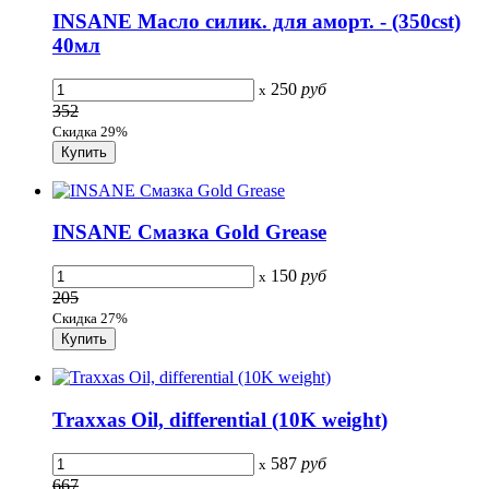
INSANE Масло силик. для аморт. - (350cst)
40мл
250
руб
x
352
Скидка 29%
INSANE Смазка Gold Grease
150
руб
x
205
Скидка 27%
Traxxas Oil, differential (10K weight)
587
руб
x
667