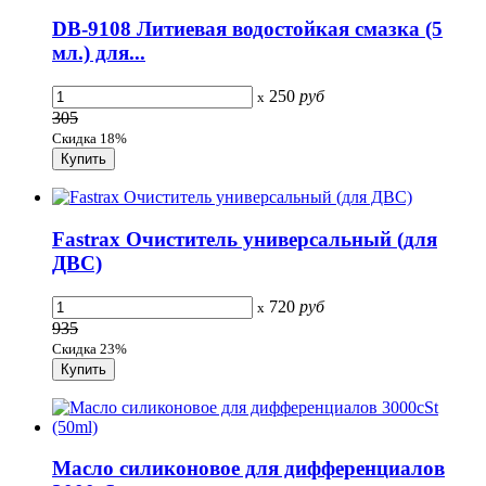
DB-9108 Литиевая водостойкая смазка (5
мл.) для...
250
руб
x
305
Скидка 18%
Fastrax Очиститель универсальный (для
ДВС)
720
руб
x
935
Скидка 23%
Масло силиконовое для дифференциалов