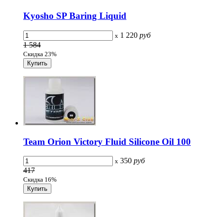
Kyosho SP Baring Liquid
1 220
руб
x
1 584
Скидка 23%
Team Orion Victory Fluid Silicone Oil 100
350
руб
x
417
Скидка 16%