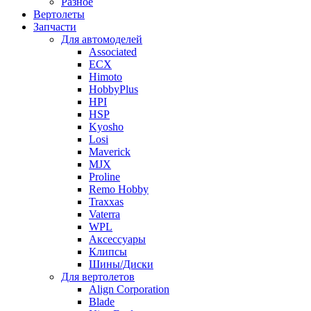
Разное
Вертолеты
Запчасти
Для автомоделей
Associated
ECX
Himoto
HobbyPlus
HPI
HSP
Kyosho
Losi
Maverick
MJX
Proline
Remo Hobby
Traxxas
Vaterra
WPL
Аксессуары
Клипсы
Шины/Диски
Для вертолетов
Align Corporation
Blade