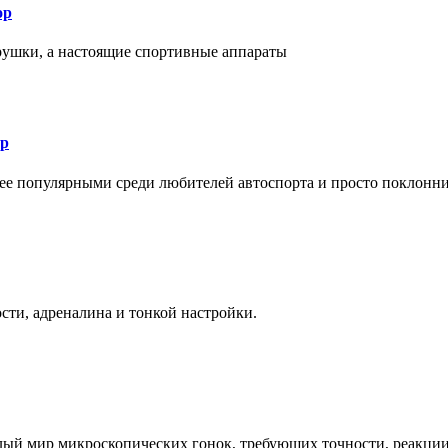
ор
рушки, а настоящие спортивные аппараты
ор
лее популярными среди любителей автоспорта и просто поклонн
ти, адреналина и тонкой настройки.
елый мир микроскопических гонок, требующих точности, реакци