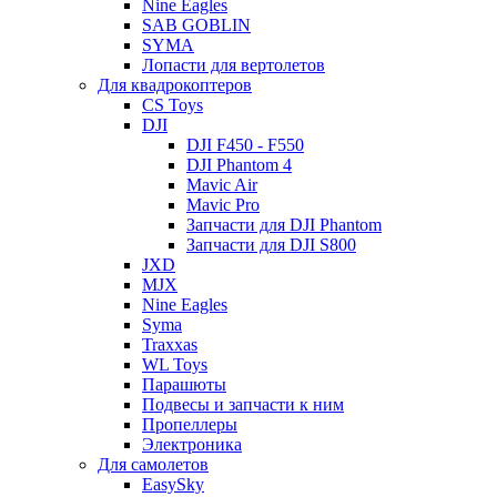
Nine Eagles
SAB GOBLIN
SYMA
Лопасти для вертолетов
Для квадрокоптеров
CS Toys
DJI
DJI F450 - F550
DJI Phantom 4
Mavic Air
Mavic Pro
Запчасти для DJI Phantom
Запчасти для DJI S800
JXD
MJX
Nine Eagles
Syma
Traxxas
WL Toys
Парашюты
Подвесы и запчасти к ним
Пропеллеры
Электроника
Для самолетов
EasySky