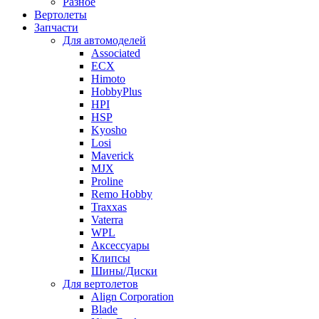
Разное
Вертолеты
Запчасти
Для автомоделей
Associated
ECX
Himoto
HobbyPlus
HPI
HSP
Kyosho
Losi
Maverick
MJX
Proline
Remo Hobby
Traxxas
Vaterra
WPL
Аксессуары
Клипсы
Шины/Диски
Для вертолетов
Align Corporation
Blade