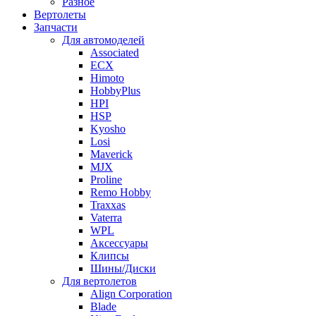
Разное
Вертолеты
Запчасти
Для автомоделей
Associated
ECX
Himoto
HobbyPlus
HPI
HSP
Kyosho
Losi
Maverick
MJX
Proline
Remo Hobby
Traxxas
Vaterra
WPL
Аксессуары
Клипсы
Шины/Диски
Для вертолетов
Align Corporation
Blade