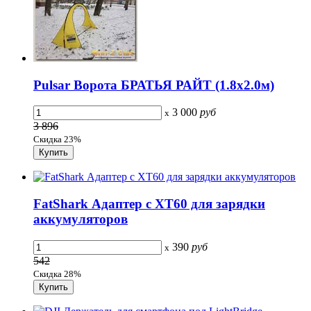
Pulsar Ворота БРАТЬЯ РАЙТ (1.8x2.0м)
3 000
руб
x
3 896
Скидка 23%
FatShark Адаптер с XT60 для зарядки
аккумуляторов
390
руб
x
542
Скидка 28%