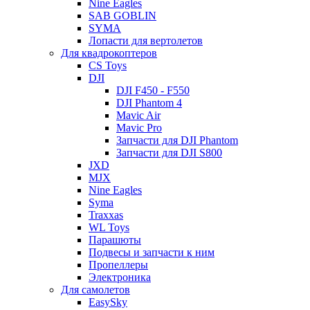
Nine Eagles
SAB GOBLIN
SYMA
Лопасти для вертолетов
Для квадрокоптеров
CS Toys
DJI
DJI F450 - F550
DJI Phantom 4
Mavic Air
Mavic Pro
Запчасти для DJI Phantom
Запчасти для DJI S800
JXD
MJX
Nine Eagles
Syma
Traxxas
WL Toys
Парашюты
Подвесы и запчасти к ним
Пропеллеры
Электроника
Для самолетов
EasySky