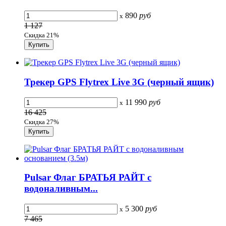
890
руб
x
1 127
Скидка 21%
Трекер GPS Flytrex Live 3G (черный ящик)
11 990
руб
x
16 425
Скидка 27%
Pulsar Флаг БРАТЬЯ РАЙТ с
водоналивным...
5 300
руб
x
7 465