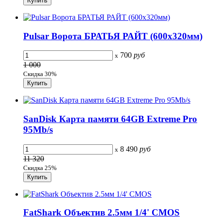
Pulsar Ворота БРАТЬЯ РАЙТ (600x320мм)
700
руб
x
1 000
Скидка 30%
SanDisk Карта памяти 64GB Extreme Pro
95Mb/s
8 490
руб
x
11 320
Скидка 25%
FatShark Объектив 2.5мм 1/4' CMOS