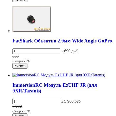
FatShark Объектив 2.9мм Wide Angle GoPro
690
руб
x
863
Скидка 20%
ImmersionRC Модуль EzUHF JR (для
9XR/Taranis)
5 900
руб
x
7 973
Скидка 26%