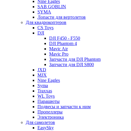
Nine Eagles
SAB GOBLIN
SYMA
Лопасти для вертолетов
Для квадрокоптеров
CS Toys
DJI
DJI F450 - F550
DJI Phantom 4
Mavic Air
Mavic Pro
Запчасти для DJI Phantom
Запчасти для DJI S800
JXD
MJX
Nine Eagles
Syma
Traxxas
WL Toys
Парашюты
Подвесы и запчасти к ним
Пропеллеры
Электроника
Для самолетов
EasySky