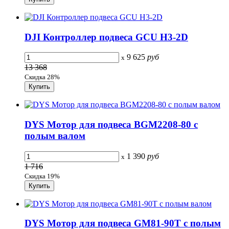
DJI Контроллер подвеса GCU H3-2D
9 625
руб
x
13 368
Скидка 28%
DYS Мотор для подвеса BGM2208-80 с
полым валом
1 390
руб
x
1 716
Скидка 19%
DYS Мотор для подвеса GM81-90T с полым