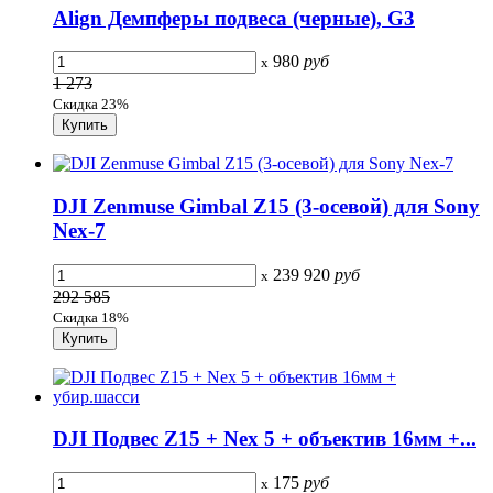
Align Демпферы подвеса (черные), G3
980
руб
x
1 273
Скидка 23%
DJI Zenmuse Gimbal Z15 (3-осевой) для Sony
Nex-7
239 920
руб
x
292 585
Скидка 18%
DJI Подвес Z15 + Nex 5 + объектив 16мм +...
175
руб
x