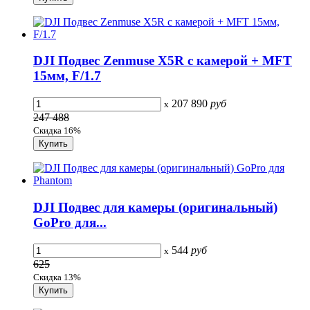
DJI Подвес Zenmuse X5R с камерой + MFT
15мм, F/1.7
207 890
руб
x
247 488
Скидка 16%
DJI Подвес для камеры (оригинальный)
GoPro для...
544
руб
x
625
Скидка 13%