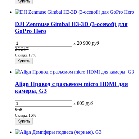
DJI Zenmuse Gimbal H3-3D (3-осевой) для
GoPro Hero
20 930
руб
x
25 217
Скидка 17%
Align Провод с разъемом micro HDMI для
камеры, G3
805
руб
x
958
Скидка 16%