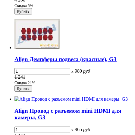
Скидка 5%
Align Демпферы подвеса (красные), G3
980
руб
x
1 241
Скидка 21%
Align Провод с разъемом mini HDMI для
камеры, G3
965
руб
x