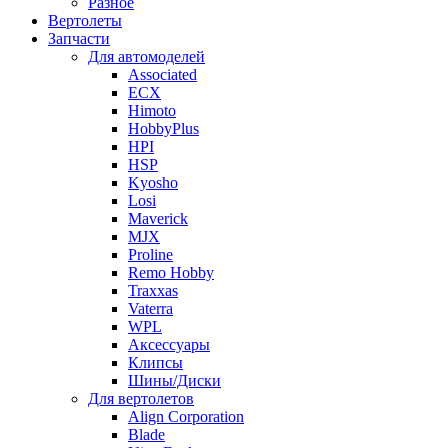
Разное
Вертолеты
Запчасти
Для автомоделей
Associated
ECX
Himoto
HobbyPlus
HPI
HSP
Kyosho
Losi
Maverick
MJX
Proline
Remo Hobby
Traxxas
Vaterra
WPL
Аксессуары
Клипсы
Шины/Диски
Для вертолетов
Align Corporation
Blade