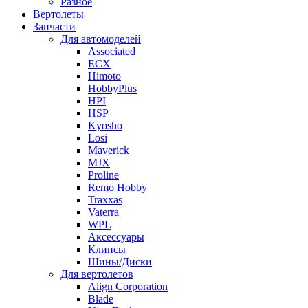
Разное
Вертолеты
Запчасти
Для автомоделей
Associated
ECX
Himoto
HobbyPlus
HPI
HSP
Kyosho
Losi
Maverick
MJX
Proline
Remo Hobby
Traxxas
Vaterra
WPL
Аксессуары
Клипсы
Шины/Диски
Для вертолетов
Align Corporation
Blade