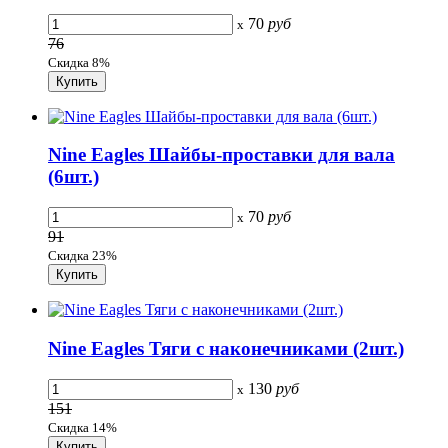
70
руб
x
76
Скидка 8%
Nine Eagles Шайбы-проставки для вала
(6шт.)
70
руб
x
91
Скидка 23%
Nine Eagles Тяги с наконечниками (2шт.)
130
руб
x
151
Скидка 14%