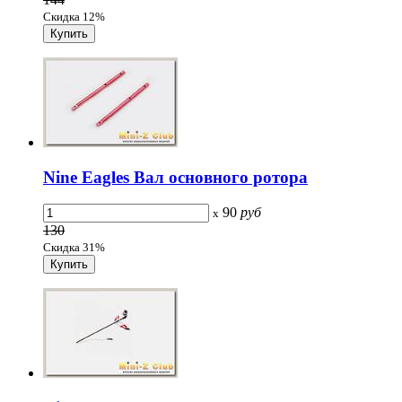
Скидка 12%
Nine Eagles Вал основного ротора
90
руб
x
130
Скидка 31%