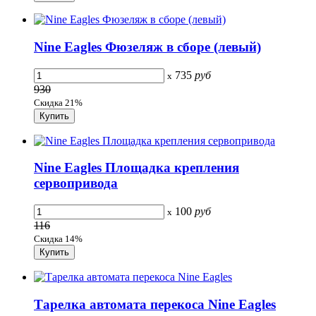
Nine Eagles Фюзеляж в сборе (левый)
735
руб
x
930
Скидка 21%
Nine Eagles Площадка крепления
сервопривода
100
руб
x
116
Скидка 14%
Тарелка автомата перекоса Nine Eagles