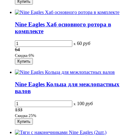
Nine Eagles Хаб основного ротора в
комплекте
60
руб
x
64
Скидка 6%
Nine Eagles Кольца для межлопастных
валов
100
руб
x
133
Скидка 25%