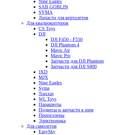
Nine Eagles
SAB GOBLIN
SYMA
Лопасти для вертолетов
Для квадрокоптеров
CS Toys
DJI
DJI F450 - F550
DJI Phantom 4
Mavic Air
Mavic Pro
Запчасти для DJI Phantom
Запчасти для DJI S800
JXD
MJX
Nine Eagles
Syma
Traxxas
WL Toys
Парашюты
Подвесы и запчасти к ним
Пропеллеры
Электроника
Для самолетов
EasySky