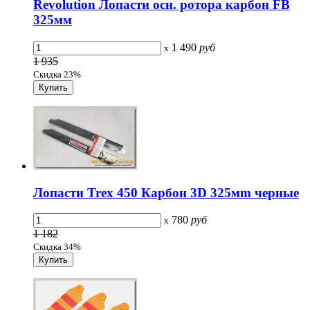
Revolution Лопасти осн. ротора карбон FB
325мм
1 490
руб
x
1 935
Скидка 23%
Лопасти Trex 450 Карбон 3D 325мm черные
780
руб
x
1 182
Скидка 34%