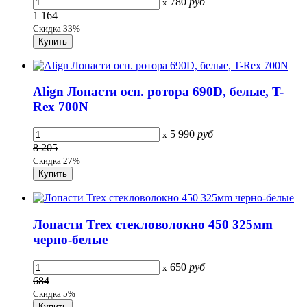
780
руб
x
1 164
Скидка 33%
Align Лопасти осн. ротора 690D, белые, T-
Rex 700N
5 990
руб
x
8 205
Скидка 27%
Лопасти Trex стекловолокно 450 325мm
черно-белые
650
руб
x
684
Скидка 5%