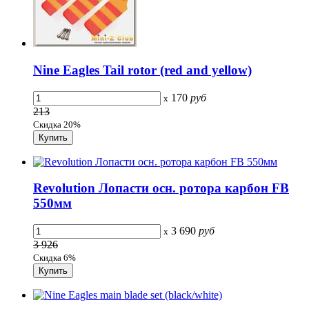
Nine Eagles Tail rotor (red and yellow)
170
руб
x
213
Скидка 20%
Revolution Лопасти осн. ротора карбон FB
550мм
3 690
руб
x
3 926
Скидка 6%