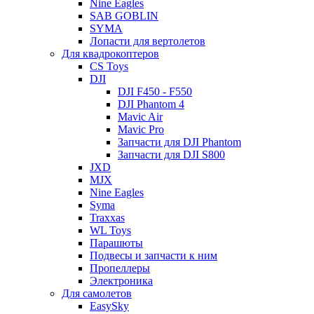
Nine Eagles
SAB GOBLIN
SYMA
Лопасти для вертолетов
Для квадрокоптеров
CS Toys
DJI
DJI F450 - F550
DJI Phantom 4
Mavic Air
Mavic Pro
Запчасти для DJI Phantom
Запчасти для DJI S800
JXD
MJX
Nine Eagles
Syma
Traxxas
WL Toys
Парашюты
Подвесы и запчасти к ним
Пропеллеры
Электроника
Для самолетов
EasySky