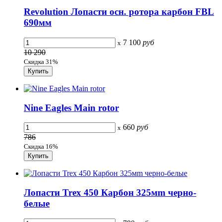
Revolution Лопасти осн. ротора карбон FBL
690мм
7 100
руб
x
10 290
Скидка 31%
Nine Eagles Main rotor
660
руб
x
786
Скидка 16%
Лопасти Trex 450 Карбон 325мm черно-
белые