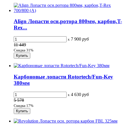
Align Лопасти осн.ротора 800мм, карбон,T-
Rex...
7 900
руб
x
11 449
Скидка 31%
Карбоновые лопасти Rotortech/Fun-Key
380мм
4 630
руб
x
5 578
Скидка 17%