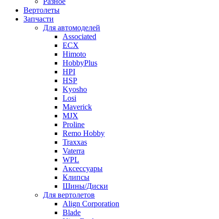
Разное
Вертолеты
Запчасти
Для автомоделей
Associated
ECX
Himoto
HobbyPlus
HPI
HSP
Kyosho
Losi
Maverick
MJX
Proline
Remo Hobby
Traxxas
Vaterra
WPL
Аксессуары
Клипсы
Шины/Диски
Для вертолетов
Align Corporation
Blade