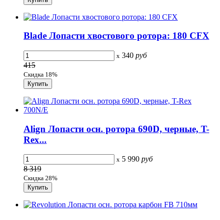
Blade Лопасти хвостового ротора: 180 CFX
340
руб
x
415
Скидка 18%
Align Лопасти осн. ротора 690D, черные, T-
Rex...
5 990
руб
x
8 319
Скидка 28%