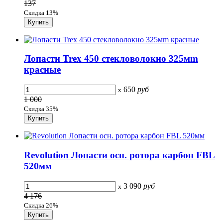
137
Скидка 13%
Лопасти Trex 450 стекловолокно 325мm
красные
650
руб
x
1 000
Скидка 35%
Revolution Лопасти осн. ротора карбон FBL
520мм
3 090
руб
x
4 176
Скидка 26%