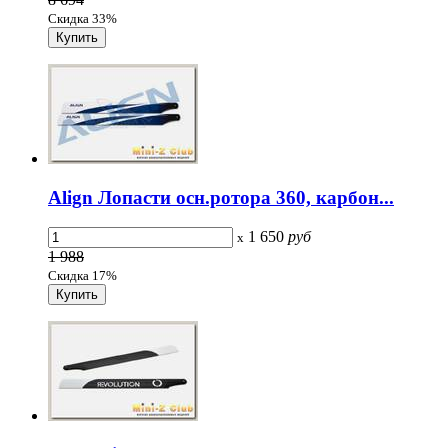
Скидка 33%
Align Лопасти осн.ротора 360, карбон...
1 650
руб
x
1 988
Скидка 17%