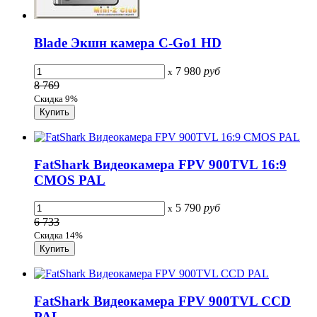
Blade Экшн камера C-Go1 HD
7 980
руб
x
8 769
Скидка 9%
FatShark Видеокамера FPV 900TVL 16:9
CMOS PAL
5 790
руб
x
6 733
Скидка 14%
FatShark Видеокамера FPV 900TVL CCD
PAL