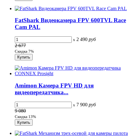
FatShark Видеокамера FPV 600TVL Race
Cam PAL
2 490
руб
x
2 677
Скидка 7%
Amimon Камера FPV HD для
видеопередатчика...
7 900
руб
x
9 080
Скидка 13%