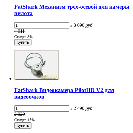
FatShark Механизм трех-осевой для камеры
пилота
3 690
руб
x
4 011
Скидка 8%
FatShark Видеокамера PilotHD V2 для
видеоочков
2 490
руб
x
2 929
Скидка 15%