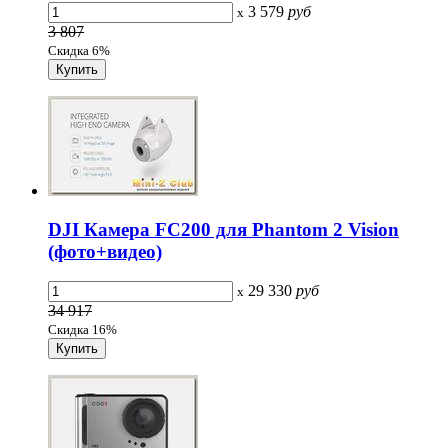
3 579
руб
x
3 807
Скидка 6%
DJI Камера FC200 для Phantom 2 Vision
(фото+видео)
29 330
руб
x
34 917
Скидка 16%