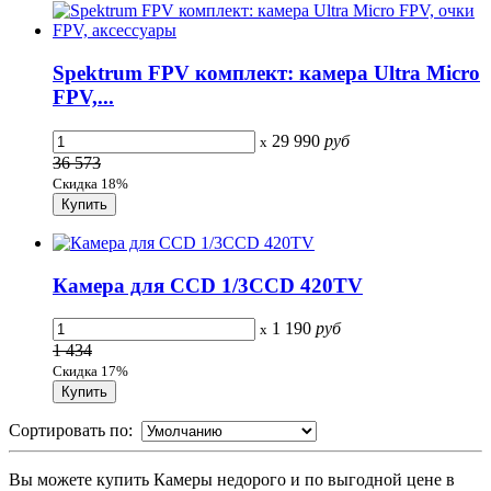
Spektrum FPV комплект: камера Ultra Micro
FPV,...
29 990
руб
x
36 573
Скидка 18%
Камера для CCD 1/3CCD 420TV
1 190
руб
x
1 434
Скидка 17%
Сортировать по:
Вы можете купить Камеры недорого и по выгодной цене в