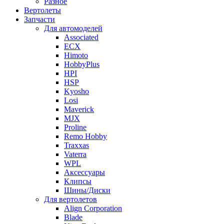
Разное
Вертолеты
Запчасти
Для автомоделей
Associated
ECX
Himoto
HobbyPlus
HPI
HSP
Kyosho
Losi
Maverick
MJX
Proline
Remo Hobby
Traxxas
Vaterra
WPL
Аксессуары
Клипсы
Шины/Диски
Для вертолетов
Align Corporation
Blade