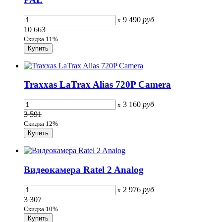
9 490
руб
x
10 663
Скидка 11%
Traxxas LaTrax Alias 720P Camera
3 160
руб
x
3 591
Скидка 12%
Видеокамера Ratel 2 Analog
2 976
руб
x
3 307
Скидка 10%