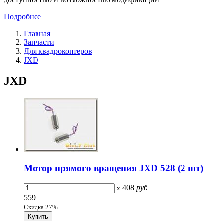
Подробнее
Главная
Запчасти
Для квадрокоптеров
JXD
JXD
Мотор прямого вращения JXD 528 (2 шт)
408
руб
x
559
Скидка 27%