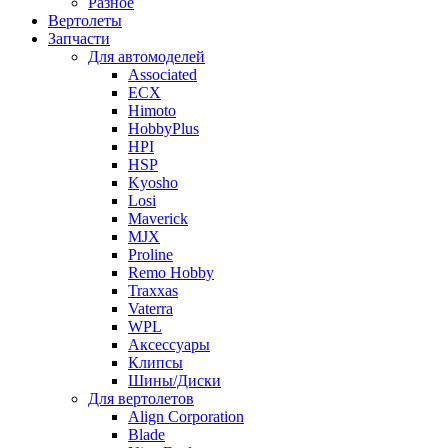
Разное
Вертолеты
Запчасти
Для автомоделей
Associated
ECX
Himoto
HobbyPlus
HPI
HSP
Kyosho
Losi
Maverick
MJX
Proline
Remo Hobby
Traxxas
Vaterra
WPL
Аксессуары
Клипсы
Шины/Диски
Для вертолетов
Align Corporation
Blade