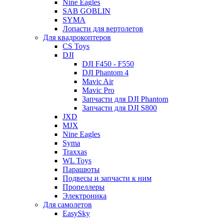
Nine Eagles
SAB GOBLIN
SYMA
Лопасти для вертолетов
Для квадрокоптеров
CS Toys
DJI
DJI F450 - F550
DJI Phantom 4
Mavic Air
Mavic Pro
Запчасти для DJI Phantom
Запчасти для DJI S800
JXD
MJX
Nine Eagles
Syma
Traxxas
WL Toys
Парашюты
Подвесы и запчасти к ним
Пропеллеры
Электроника
Для самолетов
EasySky