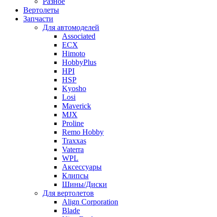
Разное
Вертолеты
Запчасти
Для автомоделей
Associated
ECX
Himoto
HobbyPlus
HPI
HSP
Kyosho
Losi
Maverick
MJX
Proline
Remo Hobby
Traxxas
Vaterra
WPL
Аксессуары
Клипсы
Шины/Диски
Для вертолетов
Align Corporation
Blade