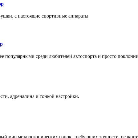
ор
рушки, а настоящие спортивные аппараты
ор
лее популярными среди любителей автоспорта и просто поклонн
ти, адреналина и тонкой настройки.
елый мир микроскопических гонок, требующих точности, реакци