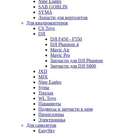
Nine Eagles
SAB GOBLIN
SYMA
Лопасти для вертолетов
Для квадрокоптеров
CS Toys
DJI
DJI F450 - F550
DJI Phantom 4
Mavic Air
Mavic Pro
Запчасти для DJI Phantom
Запчасти для DJI S800
JXD
MJX
Nine Eagles
Syma
Traxxas
WL Toys
Парашюты
Подвесы и запчасти к ним
Пропеллеры
Электроника
Для самолетов
EasySky