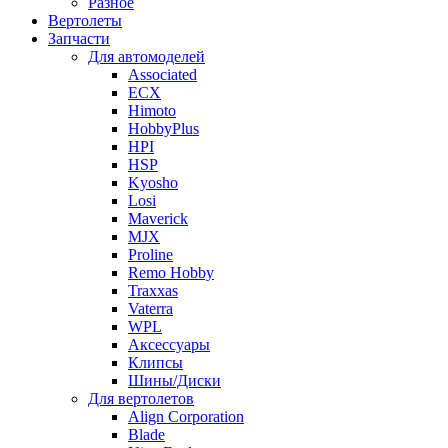
Разное
Вертолеты
Запчасти
Для автомоделей
Associated
ECX
Himoto
HobbyPlus
HPI
HSP
Kyosho
Losi
Maverick
MJX
Proline
Remo Hobby
Traxxas
Vaterra
WPL
Аксессуары
Клипсы
Шины/Диски
Для вертолетов
Align Corporation
Blade