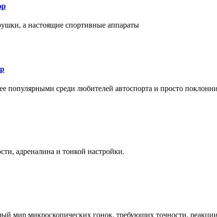
ор
рушки, а настоящие спортивные аппараты
ор
лее популярными среди любителей автоспорта и просто поклонн
ти, адреналина и тонкой настройки.
елый мир микроскопических гонок, требующих точности, реакци