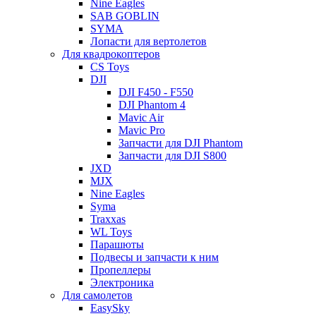
Nine Eagles
SAB GOBLIN
SYMA
Лопасти для вертолетов
Для квадрокоптеров
CS Toys
DJI
DJI F450 - F550
DJI Phantom 4
Mavic Air
Mavic Pro
Запчасти для DJI Phantom
Запчасти для DJI S800
JXD
MJX
Nine Eagles
Syma
Traxxas
WL Toys
Парашюты
Подвесы и запчасти к ним
Пропеллеры
Электроника
Для самолетов
EasySky