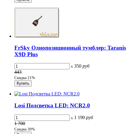
FrSky Однопозиционный тумблер: Taranis
X9D Plus
350
руб
x
443
Скидка 21%
Losi Подсветка LED: NCR2.0
1 190
руб
x
1 700
Скидка 30%