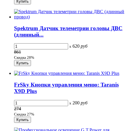
Spektrum Датчик телеметрии головы ДВС
(длинный...
620
руб
x
861
Скидка 28%
FrSky Кнопки управления меню: Taranis
X9D Plus
200
руб
x
274
Скидка 27%