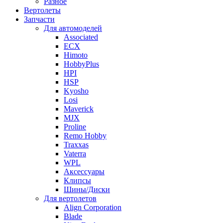
Разное
Вертолеты
Запчасти
Для автомоделей
Associated
ECX
Himoto
HobbyPlus
HPI
HSP
Kyosho
Losi
Maverick
MJX
Proline
Remo Hobby
Traxxas
Vaterra
WPL
Аксессуары
Клипсы
Шины/Диски
Для вертолетов
Align Corporation
Blade