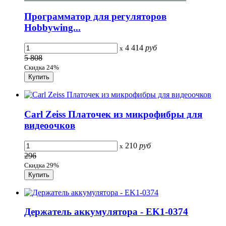
Программатор для регуляторов
Hobbywing...
4 414
руб
x
5 808
Скидка 24%
Carl Zeiss Платочек из микрофибры для
видеоочков
210
руб
x
296
Скидка 29%
Держатель аккумулятора - EK1-0374