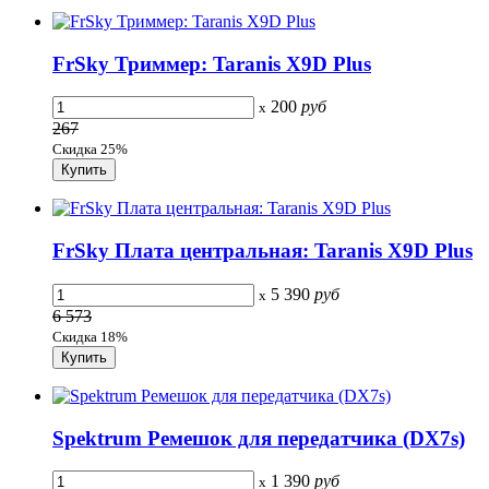
FrSky Триммер: Taranis X9D Plus
200
руб
x
267
Скидка 25%
FrSky Плата центральная: Taranis X9D Plus
5 390
руб
x
6 573
Скидка 18%
Spektrum Ремешок для передатчика (DX7s)
1 390
руб
x