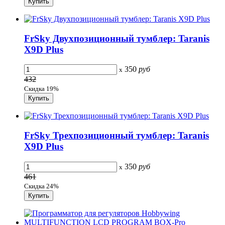
FrSky Двухпозиционный тумблер: Taranis
X9D Plus
350
руб
x
432
Скидка 19%
FrSky Трехпозиционный тумблер: Taranis
X9D Plus
350
руб
x
461
Скидка 24%