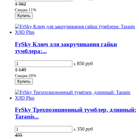
1 562
Скидка 11%
FrSky Ключ для закручивания гайки
тумблера:...
850
руб
x
1 149
Скидка 26%
FrSky Трехпозиционный тумблер, длинный:
Taranis...
350
руб
x
455