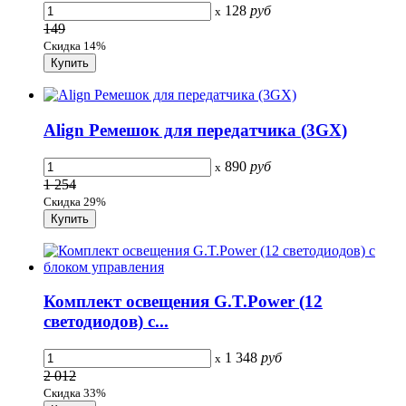
128
руб
x
149
Скидка 14%
Align Ремешок для передатчика (3GX)
890
руб
x
1 254
Скидка 29%
Комплект освещения G.T.Power (12
светодиодов) с...
1 348
руб
x
2 012
Скидка 33%