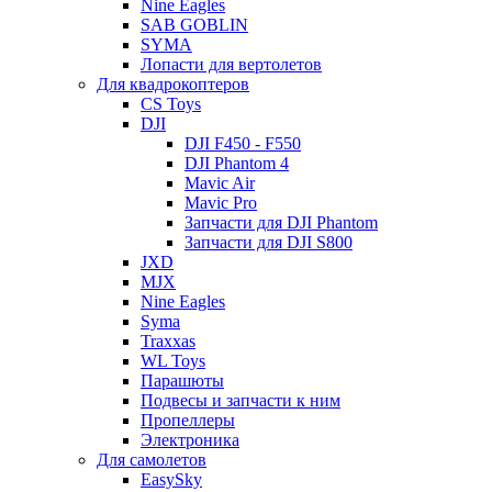
Nine Eagles
SAB GOBLIN
SYMA
Лопасти для вертолетов
Для квадрокоптеров
CS Toys
DJI
DJI F450 - F550
DJI Phantom 4
Mavic Air
Mavic Pro
Запчасти для DJI Phantom
Запчасти для DJI S800
JXD
MJX
Nine Eagles
Syma
Traxxas
WL Toys
Парашюты
Подвесы и запчасти к ним
Пропеллеры
Электроника
Для самолетов
EasySky