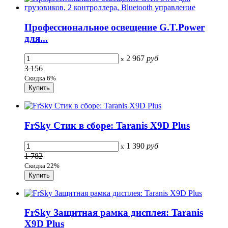
Профессиональное освещение G.T.Power
для...
2 967
руб
x
3 156
Скидка 6%
FrSky Стик в сборе: Taranis X9D Plus
1 390
руб
x
1 782
Скидка 22%
FrSky Защитная рамка дисплея: Taranis
X9D Plus