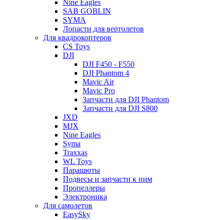
Nine Eagles
SAB GOBLIN
SYMA
Лопасти для вертолетов
Для квадрокоптеров
CS Toys
DJI
DJI F450 - F550
DJI Phantom 4
Mavic Air
Mavic Pro
Запчасти для DJI Phantom
Запчасти для DJI S800
JXD
MJX
Nine Eagles
Syma
Traxxas
WL Toys
Парашюты
Подвесы и запчасти к ним
Пропеллеры
Электроника
Для самолетов
EasySky