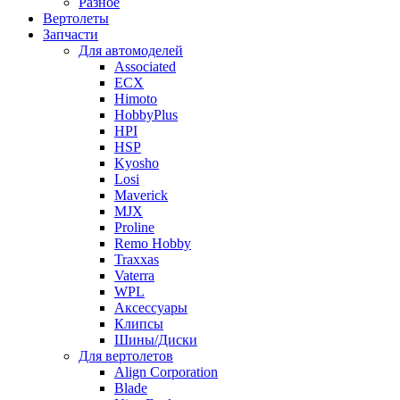
Разное
Вертолеты
Запчасти
Для автомоделей
Associated
ECX
Himoto
HobbyPlus
HPI
HSP
Kyosho
Losi
Maverick
MJX
Proline
Remo Hobby
Traxxas
Vaterra
WPL
Аксессуары
Клипсы
Шины/Диски
Для вертолетов
Align Corporation
Blade